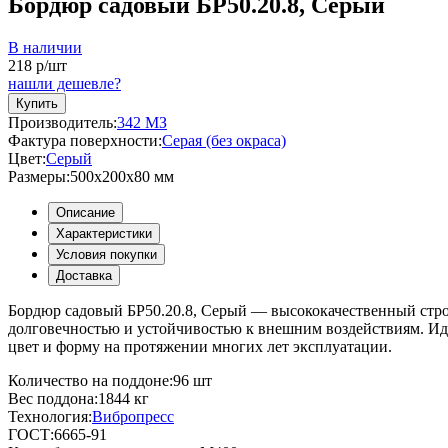
Бордюр садовый БР50.20.8, Серый
В наличии
218
р/шт
нашли дешевле?
Купить
Производитель:
342 МЗ
Фактура поверхности:
Серая (без окраса)
Цвет:
Серый
Размеры:
500х200x80 мм
Описание
Характеристики
Условия покупки
Доставка
Бордюр садовый БР50.20.8, Серый — высококачественный строи
долговечностью и устойчивостью к внешним воздействиям. Иде
цвет и форму на протяжении многих лет эксплуатации.
Количество на поддоне:
96 шт
Вес поддона:
1844 кг
Технология:
Вибропресс
ГОСТ:
6665-91