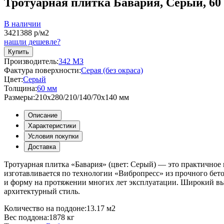
Тротуарная плитка Бавария, Серый, 60
В наличии
3421388
р/м2
нашли дешевле?
Купить
Производитель:
342 МЗ
Фактура поверхности:
Серая (без окраса)
Цвет:
Серый
Толщина:
60 мм
Размеры:
210x280/210/140/70x140 мм
Описание
Характеристики
Условия покупки
Доставка
Тротуарная плитка «Бавария» (цвет:
Серый
) — это практичное 
изготавливается по технологии «Вибропресс» из прочного бетон
и форму на протяжении многих лет эксплуатации. Широкий вы
архитектурный стиль.
Количество на поддоне:
13.17 м2
Вес поддона:
1878 кг