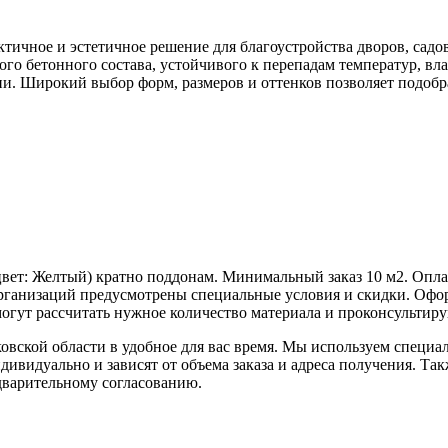
ктичное и эстетичное решение для благоустройства дворов, садо
го бетонного состава, устойчивого к перепадам температур, вла
ии. Широкий выбор форм, размеров и оттенков позволяет подоб
цвет:
Желтый
) кратно поддонам. Минимальный заказ 10 м2. Опл
ганизаций предусмотрены специальные условия и скидки. Оформ
гут рассчитать нужное количество материала и проконсультиру
овской области в удобное для вас время. Мы используем специ
дивидуально и зависят от объема заказа и адреса получения. Та
едварительному согласованию.