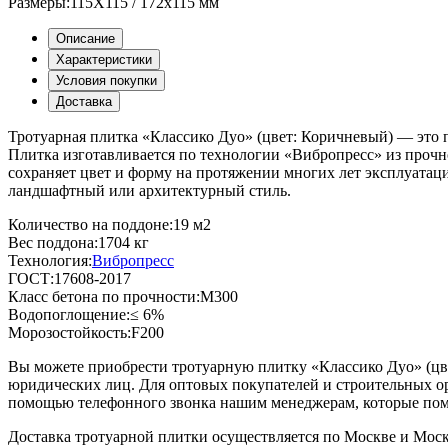
Размеры:
115Х115 / 172х115 мм
Описание
Характеристики
Условия покупки
Доставка
Тротуарная плитка «Классико Дуо» (цвет:
Коричневый
) — это 
Плитка изготавливается по технологии «Вибропресс» из прочно
сохраняет цвет и форму на протяжении многих лет эксплуатац
ландшафтный или архитектурный стиль.
Количество на поддоне:
19 м2
Вес поддона:
1704 кг
Технология:
Вибропресс
ГОСТ:
17608-2017
Класс бетона по прочности:
М300
Водопоглощение:
≤ 6%
Морозостойкость:
F200
Вы можете приобрести тротуарную плитку «Классико Дуо» (цв
юридических лиц. Для оптовых покупателей и строительных ор
помощью телефонного звонка нашим менеджерам, которые помо
Доставка тротуарной плитки осуществляется по Москве и Моск