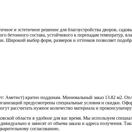
тичное и эстетичное решение для благоустройства дворов, садов
го бетонного состава, устойчивого к перепадам температур, вла
ии. Широкий выбор форм, размеров и оттенков позволяет подоб
ет:
Аметист
) кратно поддонам. Минимальный заказ 13.82 м2. О
ганизаций предусмотрены специальные условия и скидки. Оформ
гут рассчитать нужное количество материала и проконсультиру
овской области в удобное для вас время. Мы используем специ
дивидуально и зависят от объема заказа и адреса получения. Та
едварительному согласованию.