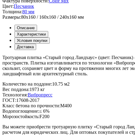
Фактура поверхности:
Color Mix
Цвет:
Песчаник
Толщина:
80 мм
Размеры:
80x160 / 160x160 / 240x160 мм
Описание
Характеристики
Условия покупки
Доставка
Тротуарная плитка «Старый город Ландхаус» (цвет:
Песчаник
)
пространств. Плитка изготавливается по технологии «Вибропре
скользит, сохраняет цвет и форму на протяжении многих лет 
ландшафтный или архитектурный стиль.
Количество на поддоне:
10.75 м2
Вес поддона:
1973 кг
Технология:
Вибропресс
ГОСТ:
17608-2017
Класс бетона по прочности:
М400
Водопоглощение:
≤ 6%
Морозостойкость:
F200
Вы можете приобрести тротуарную плитку «Старый город Ланд
расчетом для юридических лиц. Для оптовых покупателей и ст