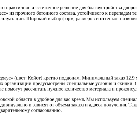
это практичное и эстетичное решение для благоустройства дворо
сс» из прочного бетонного состава, устойчивого к перепадам те
эксплуатации. Широкий выбор форм, размеров и оттенков позвол
хаус» (цвет:
Койот
) кратно поддонам. Минимальный заказ 12.9
х организаций предусмотрены специальные условия и скидки. О
 помогут рассчитать нужное количество материала и проконсул
овской области в удобное для вас время. Мы используем специ
дивидуально и зависят от объема заказа и адреса получения. Та
едварительному согласованию.