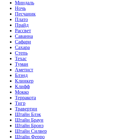
Миндаль
Ночь
Песчаник
Плато
Прайд
Рассвет
Саванна
Сафари
Сахара
Степь
Техас
Туман
Аметист
Блэнд
Клинкер
Клифф
Мокко
Терракота
Тигр
Травертин
Штайн Блэк
Штайн Браун
Штайн Бронз
Штайн Силвер
Штайн Ферро