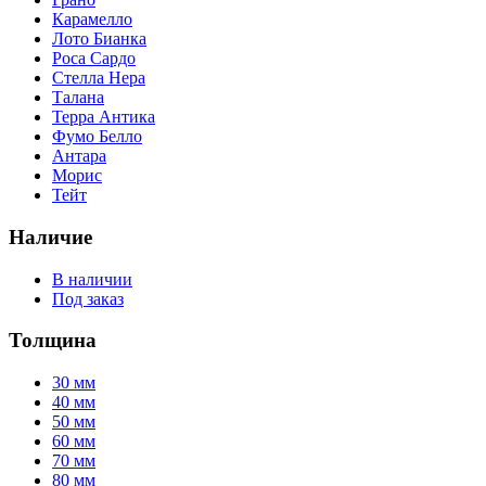
Карамелло
Лото Бианка
Роса Сардо
Стелла Нера
Талана
Терра Антика
Фумо Белло
Антара
Морис
Тейт
Наличие
В наличии
Под заказ
Толщина
30 мм
40 мм
50 мм
60 мм
70 мм
80 мм