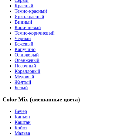
Серый
Красный
Темно-красный
Ярко-красный
Винный
Коричневый
Темно-коричневый
Черный
Бежевый
Капучино
Оливковый
Оранжевый
Песочный
Коралловый
Медовый
Желтый
Белый
Color Mix (смешанные цвета)
Вечер
Каньон
Каштан
Койот
Мальва