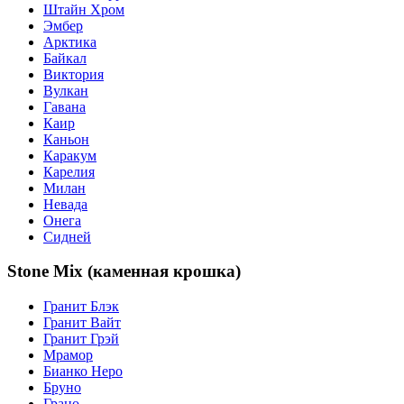
Штайн Хром
Эмбер
Арктика
Байкал
Виктория
Вулкан
Гавана
Каир
Каньон
Каракум
Карелия
Милан
Невада
Онега
Сидней
Stone Mix (каменная крошка)
Гранит Блэк
Гранит Вайт
Гранит Грэй
Мрамор
Бианко Неро
Бруно
Грано