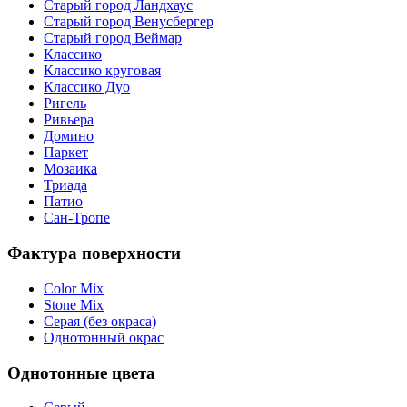
Старый город Ландхаус
Старый город Венусбергер
Старый город Веймар
Классико
Классико круговая
Классико Дуо
Ригель
Ривьера
Домино
Паркет
Мозаика
Триада
Патио
Сан-Тропе
Фактура поверхности
Color Mix
Stone Mix
Серая (без окраса)
Однотонный окрас
Однотонные цвета