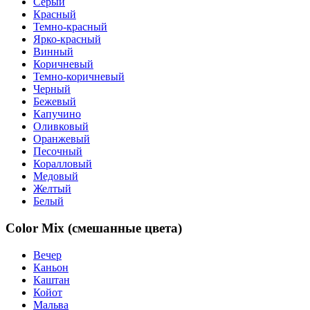
Серый
Красный
Темно-красный
Ярко-красный
Винный
Коричневый
Темно-коричневый
Черный
Бежевый
Капучино
Оливковый
Оранжевый
Песочный
Коралловый
Медовый
Желтый
Белый
Color Mix (смешанные цвета)
Вечер
Каньон
Каштан
Койот
Мальва