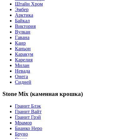
Штайн Хром
Эмбер
Арктика
Байкал
Виктория
Вулкан
Гавана
Каир
Каньон
Каракум
Карелия
Милан
Невада
Онега
Сидней
Stone Mix (каменная крошка)
Гранит Блэк
Гранит Вайт
Гранит Грэй
Мрамор
Бианко Неро
Бруно