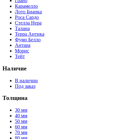
Грано
Карамелло
Лото Бианка
Роса Сардо
Стелла Нера
Талана
Терра Антика
Фумо Белло
Антара
Морис
Тейт
Наличие
В наличии
Под заказ
Толщина
30 мм
40 мм
50 мм
60 мм
70 мм
80 мм