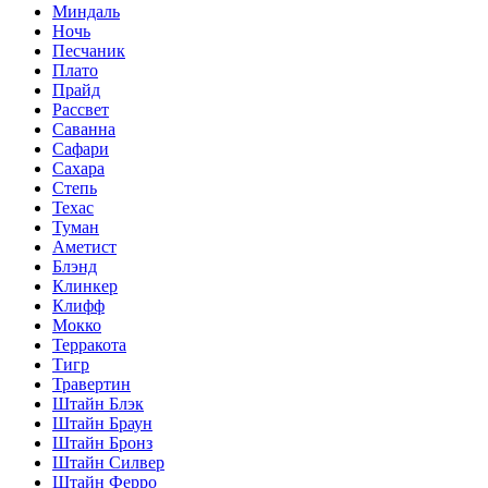
Миндаль
Ночь
Песчаник
Плато
Прайд
Рассвет
Саванна
Сафари
Сахара
Степь
Техас
Туман
Аметист
Блэнд
Клинкер
Клифф
Мокко
Терракота
Тигр
Травертин
Штайн Блэк
Штайн Браун
Штайн Бронз
Штайн Силвер
Штайн Ферро