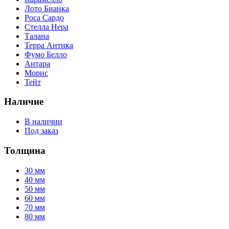
Лото Бианка
Роса Сардо
Стелла Нера
Талана
Терра Антика
Фумо Белло
Антара
Морис
Тейт
Наличие
В наличии
Под заказ
Толщина
30 мм
40 мм
50 мм
60 мм
70 мм
80 мм