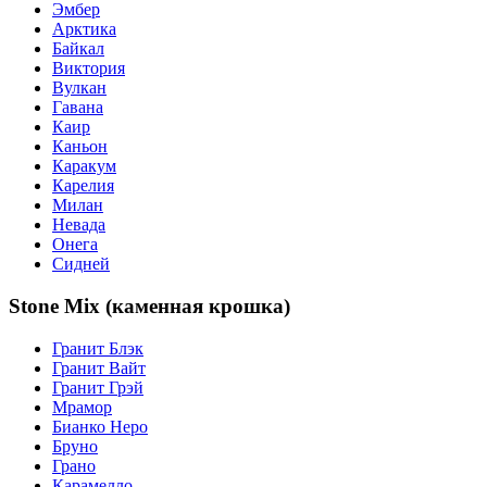
Эмбер
Арктика
Байкал
Виктория
Вулкан
Гавана
Каир
Каньон
Каракум
Карелия
Милан
Невада
Онега
Сидней
Stone Mix (каменная крошка)
Гранит Блэк
Гранит Вайт
Гранит Грэй
Мрамор
Бианко Неро
Бруно
Грано
Карамелло