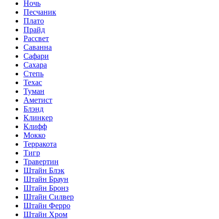
Ночь
Песчаник
Плато
Прайд
Рассвет
Саванна
Сафари
Сахара
Степь
Техас
Туман
Аметист
Блэнд
Клинкер
Клифф
Мокко
Терракота
Тигр
Травертин
Штайн Блэк
Штайн Браун
Штайн Бронз
Штайн Силвер
Штайн Ферро
Штайн Хром