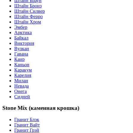
Штайн Браун
Штайн Бронз
Штайн Силвер
Штайн Ферро
Штайн Хром
Эмбер
Арктика
Байкал
Виктория
Вулкан
Гавана
Каир
Каньон
Каракум
Карелия
Милан
Невада
Онега
Сидней
Stone Mix (каменная крошка)
Гранит Блэк
Гранит Вайт
Гранит Грэй