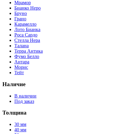
Мрамор
Бианко Неро
Бруно
Грано
Карамелло
Лото Бианка
Роса Сардо
Стелла Нера
Талана
Терра Антика
Фумо Белло
Антара
Морис
Тейт
Наличие
В наличии
Под заказ
Толщина
30 мм
40 мм