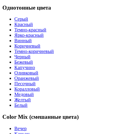
Однотонные цвета
Серый
Красный
Темно-красный
Ярко-красный
Винный
Коричневый
Темно-коричневый
Черный
Бежевый
Капучино
Оливковый
Оранжевый
Песочный
Коралловый
Медовый
Желтый
Белый
Color Mix (смешанные цвета)
Вечер
Каньон