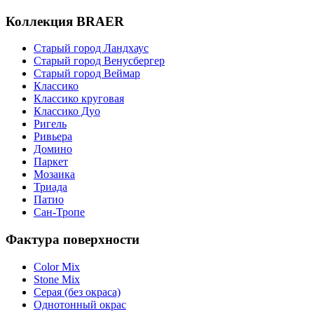
Коллекция BRAER
Старый город Ландхаус
Старый город Венусбергер
Старый город Веймар
Классико
Классико круговая
Классико Дуо
Ригель
Ривьера
Домино
Паркет
Мозаика
Триада
Патио
Сан-Тропе
Фактура поверхности
Color Mix
Stone Mix
Серая (без окраса)
Однотонный окрас