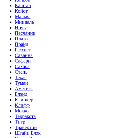
Каштан
Койот
Мальва
Миндаль
Ночь
Песчаник
Плато
Прайд
Рассвет
Саванна
Сафари
Сахара
Степь
Техас
Туман
Аметист
Блэнд
Клинкер
Клифф
Мокко
Терракота
Тигр
Травертин
Штайн Блэк