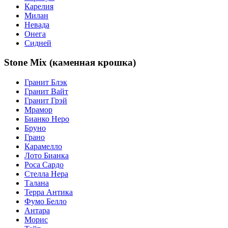
Карелия
Милан
Невада
Онега
Сидней
Stone Mix (каменная крошка)
Гранит Блэк
Гранит Вайт
Гранит Грэй
Мрамор
Бианко Неро
Бруно
Грано
Карамелло
Лото Бианка
Роса Сардо
Стелла Нера
Талана
Терра Антика
Фумо Белло
Антара
Морис