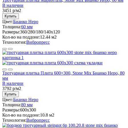
Тротуарная плитка Маринталь, Stone Mix Бианко Неро, 60 мм
В наличии
3451
р/м2
Купить
Цвет:
Бианко Неро
Толщина:
60 мм
Размеры:
360/280/180/140x120
Кол-во на поддоне:
12.44 м2
Технология:
Вибропресс
Тротуарная плитка Плита 600×300, Stone Mix Бианко Неро, 80
мм
В наличии
3792
р/м2
Купить
Цвет:
Бианко Неро
Толщина:
80 мм
Размеры:
600x300
Кол-во на поддоне:
10.8 м2
Технология:
Вибропресс