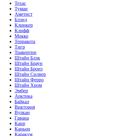
Техас
Туман
Аметист
Блэнд
Клинкер
Клифф
Мокко
Терракота
Тигр
Травертин
Штайн Блэк
Штайн Браун
Штайн Бронз
Штайн Силвер
Штайн Ферро
Штайн Хром
Эмбер
Арктика
Байкал
Виктория
Вулкан
Гавана
Каир
Каньон
Каракум