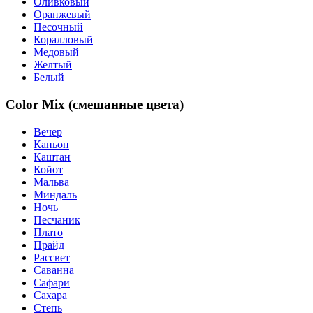
Оливковый
Оранжевый
Песочный
Коралловый
Медовый
Желтый
Белый
Color Mix (смешанные цвета)
Вечер
Каньон
Каштан
Койот
Мальва
Миндаль
Ночь
Песчаник
Плато
Прайд
Рассвет
Саванна
Сафари
Сахара
Степь