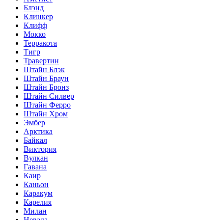
Блэнд
Клинкер
Клифф
Мокко
Терракота
Тигр
Травертин
Штайн Блэк
Штайн Браун
Штайн Бронз
Штайн Силвер
Штайн Ферро
Штайн Хром
Эмбер
Арктика
Байкал
Виктория
Вулкан
Гавана
Каир
Каньон
Каракум
Карелия
Милан
Невада