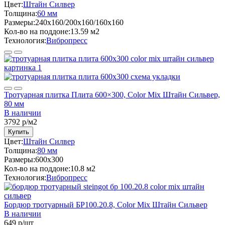
Цвет:
Штайн Силвер
Толщина:
60 мм
Размеры:
240x160/200x160/160x160
Кол-во на поддоне:
13.59 м2
Технология:
Вибропресс
Тротуарная плитка Плита 600×300, Color Mix Штайн Сильвер,
80 мм
В наличии
3792
р/м2
Купить
Цвет:
Штайн Силвер
Толщина:
80 мм
Размеры:
600x300
Кол-во на поддоне:
10.8 м2
Технология:
Вибропресс
Бордюр тротуарный БР100.20.8, Color Mix Штайн Сильвер
В наличии
649
р/шт