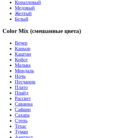
Коралловый
Медовый
Желтый
Белый
Color Mix (смешанные цвета)
Вечер
Каньон
Каштан
Койот
Мальва
Миндаль
Ночь
Песчаник
Плато
Прайд
Рассвет
Саванна
Сафари
Сахара
Степь
Техас
Туман
Аметист