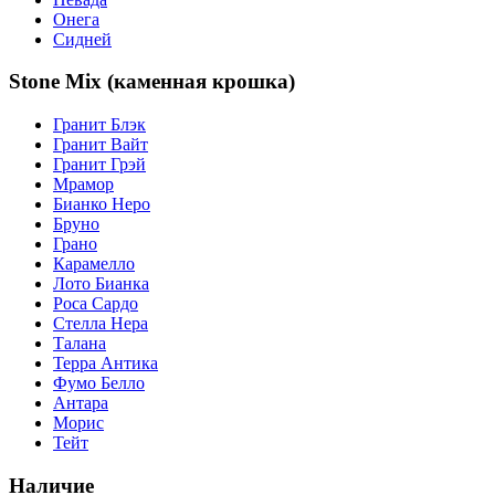
Онега
Сидней
Stone Mix (каменная крошка)
Гранит Блэк
Гранит Вайт
Гранит Грэй
Мрамор
Бианко Неро
Бруно
Грано
Карамелло
Лото Бианка
Роса Сардо
Стелла Нера
Талана
Терра Антика
Фумо Белло
Антара
Морис
Тейт
Наличие