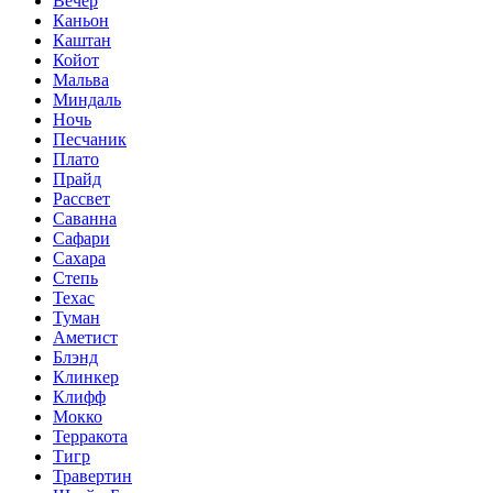
Вечер
Каньон
Каштан
Койот
Мальва
Миндаль
Ночь
Песчаник
Плато
Прайд
Рассвет
Саванна
Сафари
Сахара
Степь
Техас
Туман
Аметист
Блэнд
Клинкер
Клифф
Мокко
Терракота
Тигр
Травертин