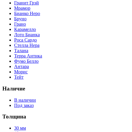
Гранит Грэй
Мрамор
Бианко Неро
Бруно
Грано
Карамелло
Лото Бианка
Роса Сардо
Стелла Нера
Талана
Терра Антика
Фумо Белло
Антара
Морис
Тейт
Наличие
В наличии
Под заказ
Толщина
30 мм