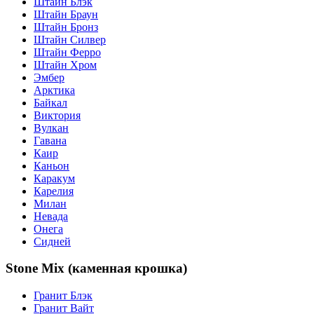
Штайн Блэк
Штайн Браун
Штайн Бронз
Штайн Силвер
Штайн Ферро
Штайн Хром
Эмбер
Арктика
Байкал
Виктория
Вулкан
Гавана
Каир
Каньон
Каракум
Карелия
Милан
Невада
Онега
Сидней
Stone Mix (каменная крошка)
Гранит Блэк
Гранит Вайт